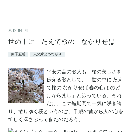
2019
-
04
-
08
世の中に たえて桜の なかりせば
四季五感
人の縁とつながり
平安の昔の歌人も、桜の美しさを
伝える歌として、「世の中に たえ
て桜の なかりせば 春の心は のど
けからまし」と詠っている。それ
だけ、この短期間で一気に咲き誇
り、散りゆく桜というのは、千歳の昔から人の心を
忙しく揺さぶってきたのだろう。